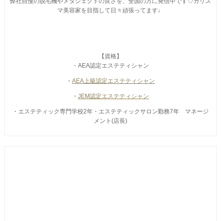
弊社自慢の脱毛機やメタジェクトの良さを、全国の方に発信中です♡カリス
マ美容家を目指して日々頑張ってます♩
【資格】
・AEA認定エステティシャン
・
AEA上級認定エステティシャン
・
JEM認定エステティシャン
・エステティック専門学校2年・エステティックサロン勤務7年 マネージ
メント(店長)