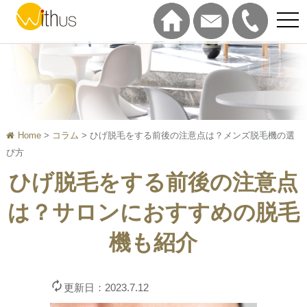
tog
nav
Home
>
コラム
>
ひげ脱毛をする前後の注意点は？メンズ脱毛機の選
び方
ひげ脱毛をする前後の注意点
は？サロンにおすすめの脱毛
機も紹介

更新日：2023.7.12